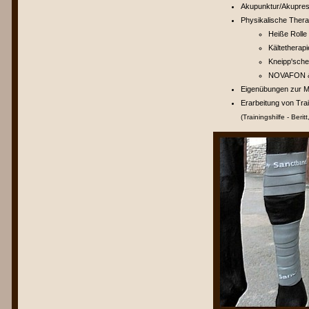
Akupunktur/Akupre
Physikalische Thera
Heiße Roll
Kältetherapi
Kneipp'sch
NOVAFON & 
Eigenübungen zur M
Erarbeitung von Tra
(Trainingshilfe - Ber