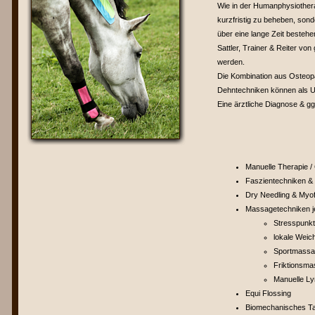
Wie in der Humanphysiotherap
kurzfristig zu beheben, sond
über eine lange Zeit besteh
Sattler, Trainer & Reiter v
werden.
Die Kombination aus Osteopa
Dehntechniken können als 
Eine ärztliche Diagnose & gg
Manuelle Therapie /
Faszientechniken 
Dry Needling & Myof
Massagetechniken je
Stresspunk
lokale Weic
Sportmassa
Friktionsm
Manuelle L
Equi Flossing
Biomechanisches Tap