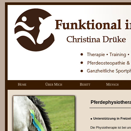
Home
Über Mich
Beritt
Mensch
Pferdephysiotherap
...............................................
● Unterstützung in Freizeit
Die Physiotherapie ist bei u